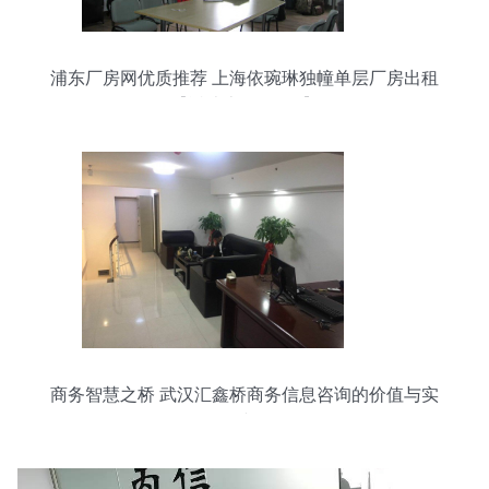
浦东厂房网优质推荐 上海依琬琳独幢单层厂房出租
【近迪士尼3公里】
商务智慧之桥 武汉汇鑫桥商务信息咨询的价值与实
践