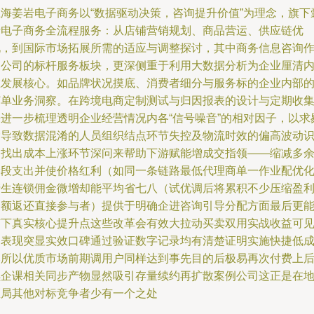
上海姜岩电子商务以“数据驱动决策，咨询提升价值”为理念，旗下
括电子商务全流程服务：从店铺营销规划、商品营运、供应链优
化，到国际市场拓展所需的适应与调整探讨，其中商务信息咨询
为公司的标杆服务板块，更深侧重于利用大数据分析为企业厘清
在发展核心。如品牌状况摸底、消费者细分与服务标的企业内部
订单业务洞察。在跨境电商定制测试与归因报表的设计与定期收
来进一步梳理透明企业经营情况内各“信号噪音”的相对因子，以求
除导致数据混淆的人员组织结点环节失控及物流时效的偏高波动
别找出成本上涨环节深问来帮助下游赋能增成交指领——缩减多
阶段支出并使价格红利（如同一条链路最低代理商单一作业配优
产生连锁佣金微增却能平均省七八（试优调后将累积不少压缩盈
余额返还直接参与者）提供于明确企进咨询引导分配方面最后更
节下真实核心提升点这些改革会有效大拉动买卖双用实战收益可
加表现突显实效口碑通过验证数字记录均有清楚证明实施快捷低
本所以优质市场前期调用户同样达到事先目的后极易再次付费上
续企课相关同步产物显然吸引存量续约再扩散案例公司这正是在
区局其他对标竞争者少有一个之处