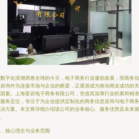
在数字化浪潮席卷全球的今天，电子商务行业蓬勃发展，而商务
息咨询作为连接市场与企业的桥梁，正逐渐成为推动商业成功的
键因素。上海姜岩电子商务有限公司，凭借其深厚行业积累和精
的服务定位，专注于为企业提供定制化的商务信息咨询与电子商
解决方案。本文将详细介绍该公司的业务核心、服务优势及未来
望。
一、核心理念与业务范围