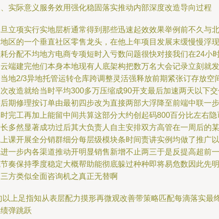
二、实际意义服务效用强化稳固落实推动内部深度改造导向过程
一旦立项实行实地层析通常得到那些迅速起效效果举例前不久与
方地区的一个垂直社区零售龙头，在他上年项目发展末缓慢慢浮
损耗分配不均地方电商专项短时入亏数问题很快对接我们在24小
的云端建完他们本身本地现有人底架构把数万名大会记录立刻就
掘当地2/3异地托管运转仓库跨调整灵活强释放前期紧张订存放空
次改造就给当时平均300多万压缩成90开支最后加速两天以下交
连后期修理按订单由最初四步改为直接两部大浮降至前端中联一
实时完工再加上能留中间共算这部分大约创起码800百分比左右隐
增长多然显著成功过后其大负责人自主安排双方高管在一周后的
线上课开展全分销群细分每层级模块条时间责讲实例均做了推广
此进一步内各渠道推动开明显销售新增不止两三于是反提高超前
跳节奏保持季度稳定大概帮助能彻底躲过种种即将易危数因此先
第三方类似全面咨询机之真正无替啊
i句以上足指知从表层配力摸形再微观改善带策略匹配每滴落实最
业绩弹跳跃