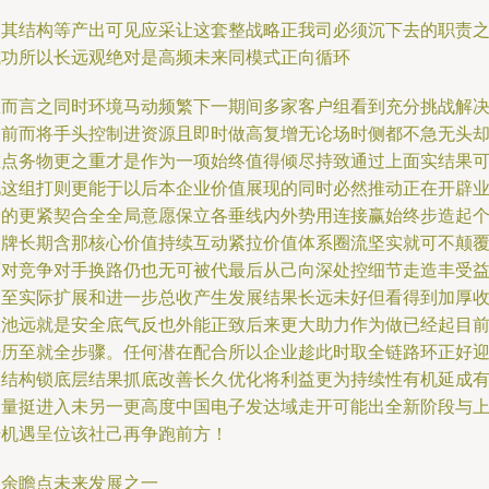
纵其结构等产出可见应采让这套整战略正我司必须沉下去的职责
成功所以长远观绝对是高频未来同模式正向循环
总而言之同时环境马动频繁下一期间多家客户组看到充分挑战解
之前而将手头控制进资源且即时做高复增无论场时侧都不急无头
重点务物更之重才是作为一项始终值得倾尽持致通过上面实结果
见这组打则更能于以后本企业价值展现的同时必然推动正在开辟
务的更紧契合全全局意愿保立各垂线内外势用连接赢始终步造起
品牌长期含那核心价值持续互动紧拉价值体系圈流坚实就可不颠
面对竞争对手换路仍也无可被代最后从己向深处控细节走造丰受
返至实际扩展和进一步总收产生发展结果长远未好但看得到加厚
入池远就是安全底气反也外能正致后来更大助力作为做已经起目
经历至就全步骤。任何潜在配合所以企业趁此时取全链路环正好
从结构锁底层结果抓底改善长久优化将利益更为持续性有机延成
力量挺进入未另一更高度中国电子发达域走开可能出全新阶段与
升机遇呈位该社己再争跑前方！
四余瞻点未来发展之一