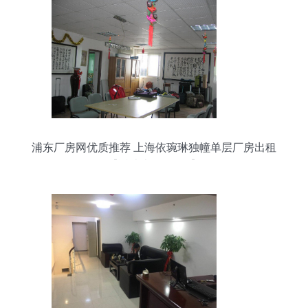
浦东厂房网优质推荐 上海依琬琳独幢单层厂房出租
【近迪士尼3公里】