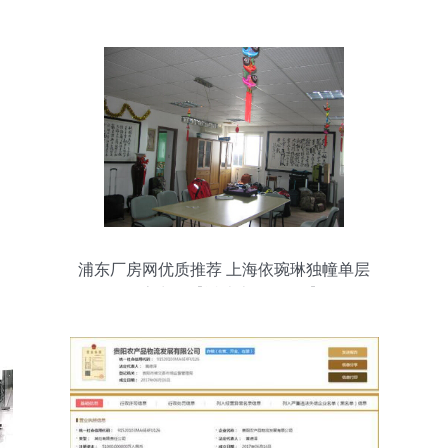
浦东厂房网优质推荐 上海依琬琳独幢单层
厂房出租【近迪士尼3公里】