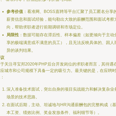
参考价值
：看准网、BOSS直聘等平台汇聚了员工匿名分享
薪资信息和面试经验，能勾勒出大致的薪酬范围和面试考察
向，帮助求职者进行前期调研和市场定位。
局限性
：数据可能存在滞后性、样本偏差（如更倾向于主动
享的极端满意或不满意的员工），且无法反映具体的、因人
异的谈判结果。
建议
于关注寻宝邦2020年PHP后台开发岗位的求职者而言，其待遇
对应城市和公司规模下具备一定的吸引力。最关键的是，在应聘
应：
深入准备技术面试，突出自身的项目实战能力和解决复杂业
场景的技术思路。
在面试后期，主动、坦诚地与HR沟通薪酬包的完整构成（
本工资、绩效比例、奖金发放条件、福利细节等）。