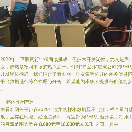
在2020年，互联网行业虽面临挑战，但技术开发岗位，尤其是后
发，依然是招聘市场的热点之一。针对“寻宝邦”这家公司的PHP
台开发岗位待遇，我们结合了看准网、职友集等公开的商务信息
询平台数据进行综合梳理与分析，希望能为求职者提供有价值的
考。
、 整体薪酬范围
根据看准网等平台在2020年收集的样本数据显示（注：样本量可
有限，且存在地域、经验差异），寻宝邦为PHP后台开发工程师
供的月薪范围大致在
8,000元至18,000元人民币
之间。其中：