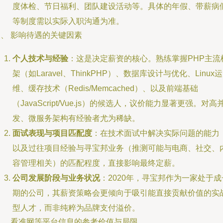
度体检、节日福利、团队建设活动等。具体的年假、带薪病
等制度需以实际入职沟通为准。
、 影响待遇的关键因素
个人技术与经验
：这是决定薪资的核心。熟练掌握PHP主流
架（如Laravel、ThinkPHP）、数据库设计与优化、Linux运
维、缓存技术（Redis/Memcached）、以及前端基础
（JavaScript/Vue.js）的候选人，议价能力显著更强。对高
发、微服务架构有经验者尤为稀缺。
面试表现与项目匹配度
：在技术面试中解决实际问题的能力
以及过往项目经验与寻宝邦业务（推测可能与电商、社交、
容管理相关）的匹配程度，直接影响最终定薪。
公司发展阶段与业务状况
：2020年，寻宝邦作为一家处于成
期的公司，其薪资策略会更倾向于吸引能直接贡献价值的实
型人才，而非纯粹为品牌支付溢价。
四、 看准网等平台信息的参考价值与局限