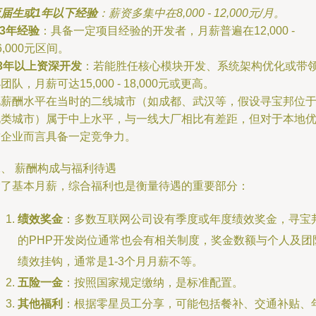
应届生或1年以下经验
：薪资多集中在8,000 - 12,000元/月。
-3年经验
：具备一定项目经验的开发者，月薪普遍在12,000 -
6,000元区间。
3年以上资深开发
：若能胜任核心模块开发、系统架构优化或带
团队，月薪可达15,000 - 18,000元或更高。
此薪酬水平在当时的二线城市（如成都、武汉等，假设寻宝邦位
此类城市）属于中上水平，与一线大厂相比有差距，但对于本地
质企业而言具备一定竞争力。
、 薪酬构成与福利待遇
除了基本月薪，综合福利也是衡量待遇的重要部分：
绩效奖金
：多数互联网公司设有季度或年度绩效奖金，寻宝
的PHP开发岗位通常也会有相关制度，奖金数额与个人及团
绩效挂钩，通常是1-3个月月薪不等。
五险一金
：按照国家规定缴纳，是标准配置。
其他福利
：根据零星员工分享，可能包括餐补、交通补贴、